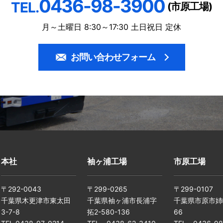
0436-98-3900
TEL.
(市原工場)
月～土曜日 8:30～17:30 土日祝日 定休
お問い合わせフォーム
本社
袖ヶ浦工場
市原工場
〒292-0043
〒299-0265
〒299-0107
千葉県木更津市東太田
千葉県袖ヶ浦市長浦字
千葉県市原市姉
3-7-8
拓2-580-136
66